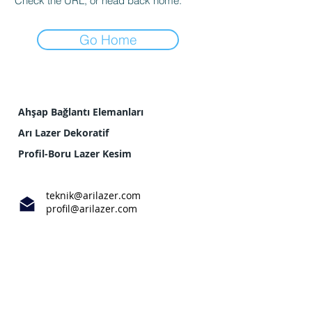
Check the URL, or head back home.
Go Home
Ahşap Bağlantı Elemanları
Arı Lazer Dekoratif
Profil-Boru Lazer Kesim
teknik@arilazer.com
profil@arilazer.com
Sultan Orhan, Koca Beton Sanayi
Sitesi Altıntaş İş merkezi no:7/8,
41100 Gebze/Kocaeli