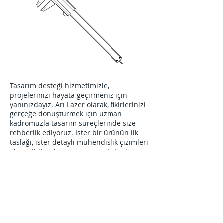
Tasarım desteği hizmetimizle,
projelerinizi hayata geçirmeniz için
yanınızdayız. Arı Lazer olarak, fikirlerinizi
gerçeğe dönüştürmek için uzman
kadromuzla tasarım süreçlerinde size
rehberlik ediyoruz. İster bir ürünün ilk
taslağı, ister detaylı mühendislik çizimleri
olsun, ihtiyaçlarınıza uygun çözümler
sunuyoruz. Yenilikçi ve fonksiyonel
tasarımlar oluşturmanız için gereken
teknik desteği ve yaratıcı önerileri
sağlıyoruz.